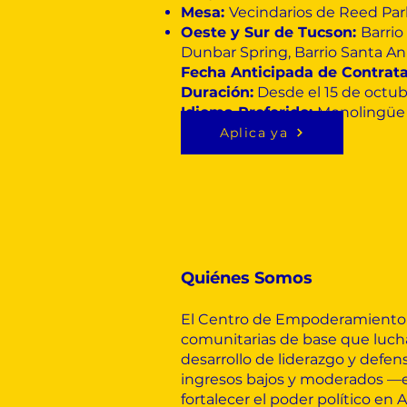
Mesa:
Vecindarios de Reed Par
Oeste y Sur de Tucson:
Barrio
Dunbar Spring, Barrio Santa Anit
Fecha Anticipada de Contrat
Duración:
Desde el 15 de octub
Idioma Preferido:
Monolingüe (
Aplica ya
Quiénes Somos
El Centro de Empoderamiento d
comunitarias de base que luchan 
desarrollo de liderazgo y defe
ingresos bajos y moderados —e
fortalecer el poder político en A