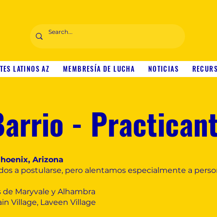
TES LATINOS AZ
MEMBRESÍA DE LUCHA
NOTICIAS
RECUR
Barrio - Practican
hoenix, Arizona
dos a postularse, pero alentamos especialmente a person
s de Maryvale y Alhambra
n Village, Laveen Village