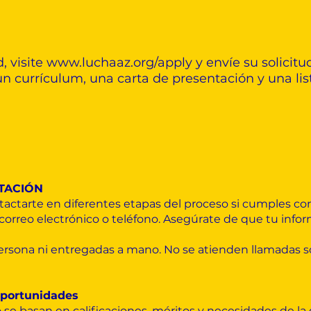
, visite
www.luchaaz.org/apply
y envíe su solicit
un currículum, una carta de presentación y una lis
TACIÓN
arte en diferentes etapas del proceso si cumples con l
orreo electrónico o teléfono. Asegúrate de que tu info
ersona ni entregadas a mano. No se atienden llamadas s
Oportunidades
 se basan en calificaciones, méritos y necesidades de la