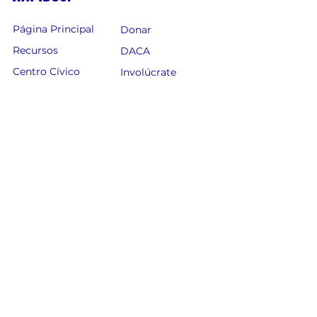
Página Principal
Donar
Recursos
DACA
Centro Cívico
Involúcrate
Peticiones
Regístrate para
Noticias
Votar
Legislatura de AZ
Eventos
Empleos
Inmigración
SÍGUENOS.