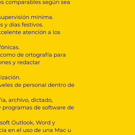
ades comparables según sea
 supervisión mínima.
y días festivos.
xcelente atención a los
fónicas.
 como de ortografía para
ones y redactar
nización.
iveles de personal dentro de
a, archivo, dictado,
 y programas de software de
soft Outlook, Word y
cia en el uso de una Mac u