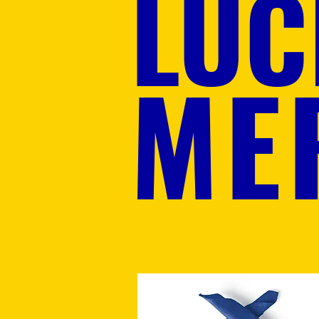
LUC
ME