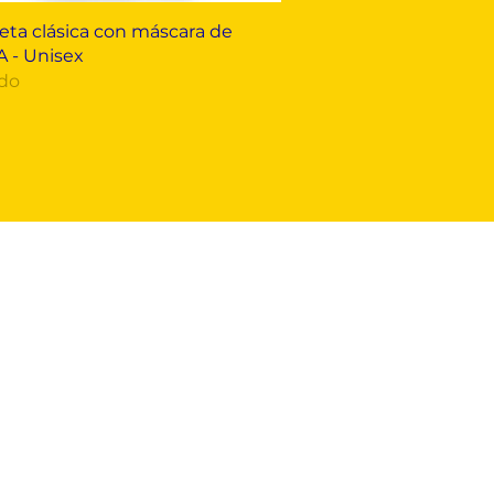
Vista rápida
ta clásica con máscara de
 - Unisex
do