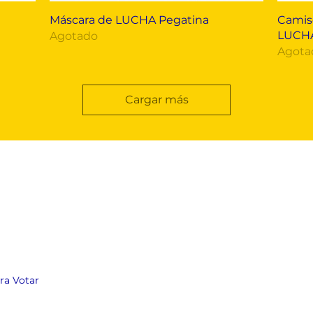
Vista rápida
Máscara de LUCHA Pegatina
Camise
LUCHA
Agotado
Agota
Cargar más
ara Votar