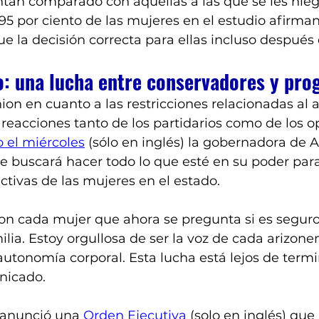
tan comparado con aquellas a las que se les nieg
95 por ciento de las mujeres en el estudio afirma
e la decisión correcta para ellas incluso después 
o: una lucha entre conservadores y pro
nion en cuanto a las restricciones relacionadas al 
reacciones tanto de los partidarios como de los op
el miércoles
 (sólo en inglés) la gobernadora de 
 buscará hacer todo lo que esté en su poder para
ctivas de las mujeres en el estado. 
 con cada mujer que ahora se pregunta si es seguro
ia. Estoy orgullosa de ser la voz de cada arizone
 autonomía corporal. Esta lucha está lejos de termin
nicado. 
anunció una 
Orden Ejecutiva
 (solo en inglés) que