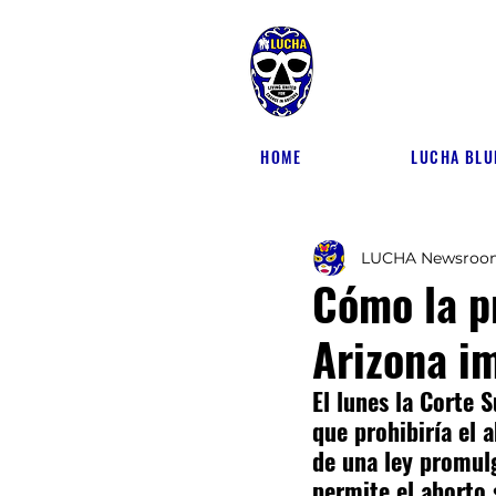
HOME
LUCHA BLU
LUCHA Newsroo
Cómo la p
Arizona im
El lunes la Corte 
que prohibiría el 
de una ley promulg
permite el aborto s