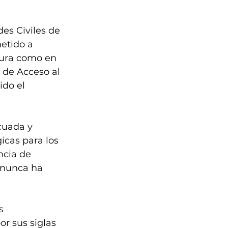
es Civiles de 
etido a 
atura como en 
 de Acceso al 
do el 
cuada y 
gicas para los 
ncia de 
 nunca ha 
s 
r sus siglas 