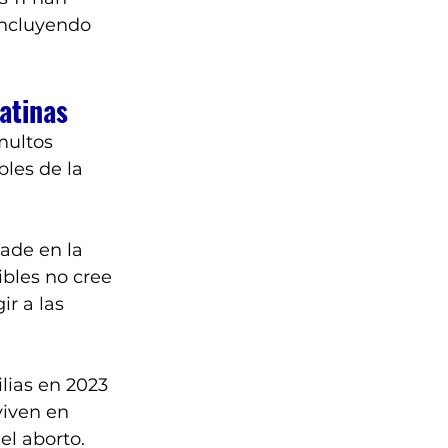
 incluyendo 
latinas
multos 
bles de la 
Wade en la 
bles no cree 
r a las 
lias en 2023 
iven en 
l aborto. 