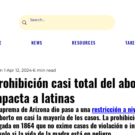
E
NEWS
RESOURCES
TAKE
m 1
Apr 12, 2024
6 min read
rohibición casi total del ab
pacta a latinas
Suprema de Arizona dio paso a una 
restricción a ni
aborto en casi la mayoría de los casos. La prohibici
ada en 1864 que no exime casos de violación o in
olo si la vida de la madre está en peligro.