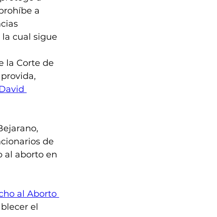
rohíbe a 
cias 
 la cual sigue 
e la Corte de 
provida, 
David 
Bejarano, 
ncionarios de 
 al aborto en 
echo al Aborto 
ablecer el 