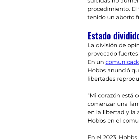
suicidas no aumen
procedimiento. El 
tenido un aborto fu
Estado dividid
La división de opi
provocado fuertes 
En un 
comunicado 
Hobbs anunció que
libertades reprodu
“Mi corazón está
comenzar una famil
en la libertad y la
Hobbs en el comu
En el 2023, Hobbs 