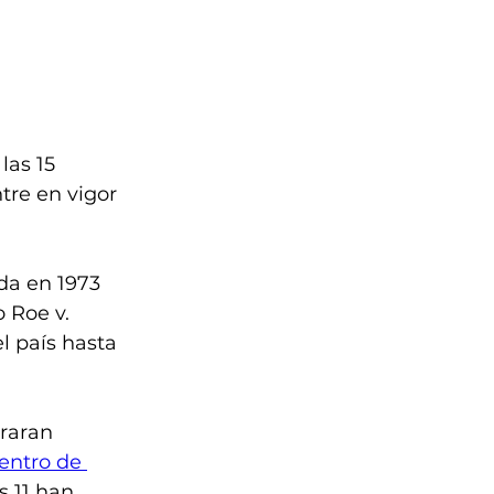
las 15 
tre en vigor 
da en 1973 
 Roe v. 
 país hasta 
raran 
entro de 
s 11 han 