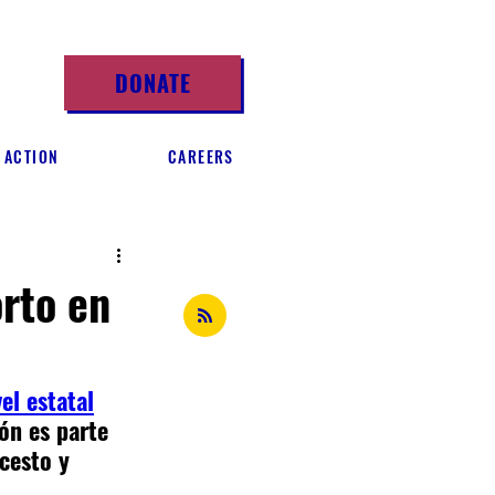
DONATE
 ACTION
CAREERS
orto en
vel estatal
ón es parte 
cesto y 