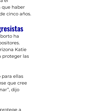
a el 
n que haber 
de cinco años.
gresistas
aborto ha 
ositores.
Arizona Katie 
 proteger las 
 para ellas 
nse que cree 
ar”, dijo 
 protege a 