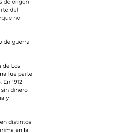
s de origen 
rte del 
orque no 
to de guerra 
 de Los 
na fue parte 
 En 1912 
sin dinero 
a y 
n distintos 
rima en la 