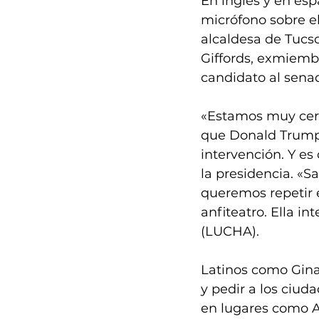
En inglés y en esp
micrófono sobre el
alcaldesa de Tucs
Giffords, exmiemb
candidato al senad
«Estamos muy cer
que Donald Trump 
intervención. Y es
la presidencia. «
queremos repetir e
anfiteatro. Ella i
(LUCHA).
Latinos como Gina 
y pedir a los ciu
en lugares como A