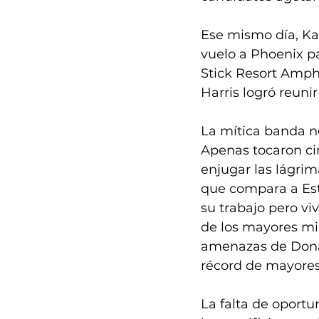
Ese mismo día, Ka
vuelo a Phoenix pa
Stick Resort Amphi
Harris logró reunir
La mítica banda no
Apenas tocaron ci
enjugar las lágri
que compara a Est
su trabajo pero v
de los mayores mie
amenazas de Donal
récord de mayores 
La falta de oportu