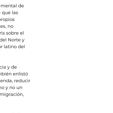
damental de 
 que las 
ropios 
es, no 
is sobre el 
del Norte y 
 latino del 
ia y de 
bién enlistó 
ienda, reducir 
ho y no un 
 migración, 