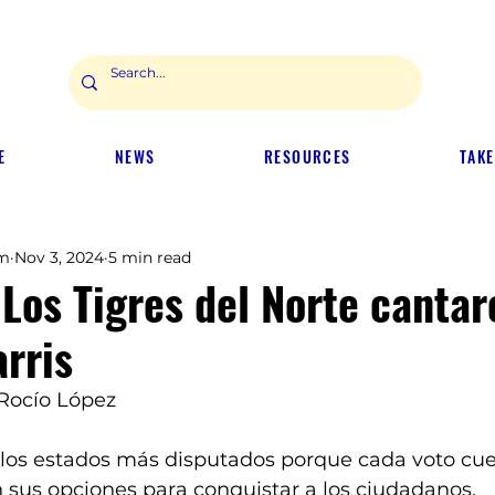
E
NEWS
RESOURCES
TAKE
m
Nov 3, 2024
5 min read
 Los Tigres del Norte canta
rris
 Rocío López
 los estados más disputados porque cada voto cuen
 sus opciones para conquistar a los ciudadanos.