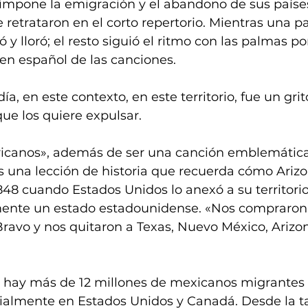
e impone la emigración y el abandono de sus paíse
 retrataron en el corto repertorio. Mientras una pa
ó y lloró; el resto siguió el ritmo con las palmas p
 en español de las canciones.
a, en este contexto, en este territorio, fue un gri
que los quiere expulsar.
canos», además de ser una canción emblemática
es una lección de historia que recuerda cómo Arizo
48 cuando Estados Unidos lo anexó a su territorio.
lmente un estado estadounidense. «Nos compraron 
Bravo y nos quitaron a Texas, Nuevo México, Arizon
 hay más de 12 millones de mexicanos migrantes e
cialmente en Estados Unidos y Canadá. Desde la ta