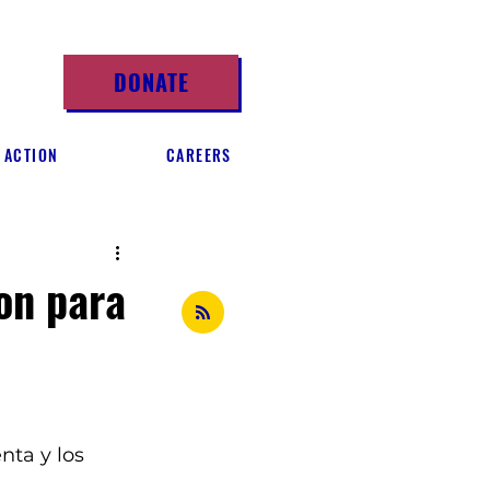
DONATE
 ACTION
CAREERS
ron para
ta y los 