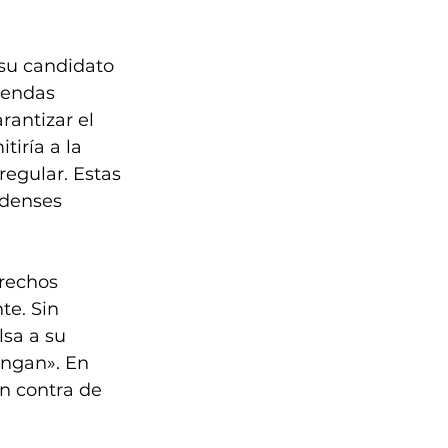
su candidato 
iendas 
rantizar el 
tiría a la 
regular. Estas 
idenses 
rechos 
te. Sin 
sa a su 
engan». En 
n contra de 