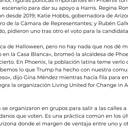
añol, figuras políticas importantes en Phoenix tom
 escenario para dar su apoyo a Harris. Regina Ro
on desde 2019; Katie Hobbs, gobernadora de Arizon
ro de la Cámara de Representantes; y Rubén Gall
o, pidieron uno tras otro el voto para la candida
ca de Halloween, pero no hay nada que nos dé m
en la Casa Blanca», bromeó la alcaldesa de Phoe
 cierto. En Phoenix, la población latina teme verlo
Sabemos lo que Trump ha hecho con nuestra comu
so», dijo Gina Méndez mientras hacía fila para ent
ntegra la organización Living United for Change in A
se organizaron en grupos para salir a las calles a
dadanos que voten. Es una práctica común en los ú
rizona donde el margen de ventaja entre uno y ot