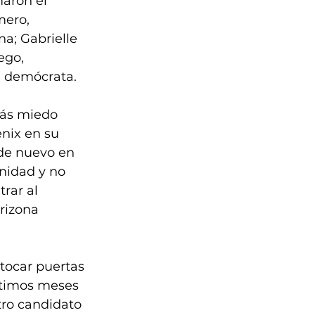
aron el 
mero, 
a; Gabrielle 
ego, 
ta demócrata.
ás miedo 
nix en su 
 de nuevo en 
nidad y no 
rar al 
rizona 
 tocar puertas 
ltimos meses 
ro candidato 