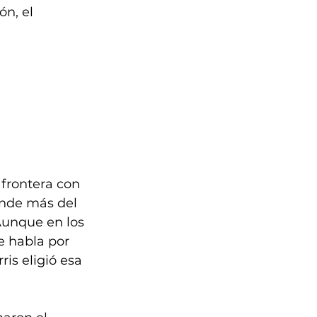
n, el 
frontera con 
nde más del 
Aunque en los 
e habla por 
ris eligió esa 