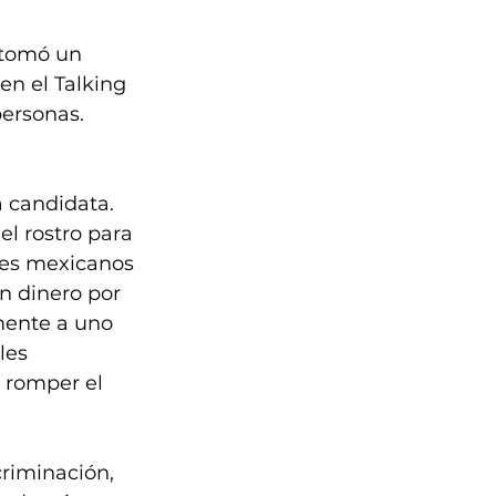
 tomó un 
en el Talking 
ersonas. 
a candidata.
l rostro para 
tes mexicanos 
n dinero por 
mente a uno 
les 
 romper el 
criminación, 