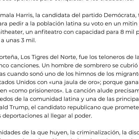
mala Harris, la candidata del partido Demócrata,
ra pedir a la población latina su voto en un mitin 
theater, un anfiteatro con capacidad para 8 mil p
 a unas 3 mil.
rteña, Los Tigres del Norte, fue los teloneros de l
nco canciones. Un hombre de sombrero se cubrió e
mas cuando sonó uno de los himnos de los migran
ados Unidos con «una jaula de oro»; porque gana
iven «como prisioneros». La canción alude precisa
dos de la comunidad latina y una de las principa
d Trump, el candidato republicano que promete
deportaciones al llegar al poder.
nidades de la que huyen, la criminalización, la dis