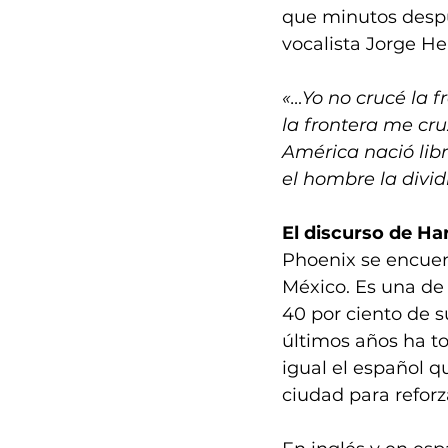
que minutos despué
vocalista Jorge H
«…Yo no crucé la f
la frontera me cr
América nació libr
el hombre la divid
El discurso de Ha
Phoenix se encuen
México. Es una de
40 por ciento de s
últimos años ha t
igual el español qu
ciudad para reforz