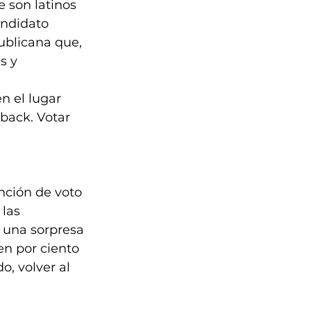
 son latinos 
andidato 
ublicana que, 
s y 
n el lugar 
back. Votar 
nción de voto 
las 
 una sorpresa 
n por ciento 
o, volver al 