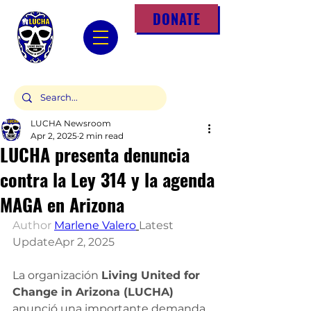
DONATE
LUCHA Newsroom
Apr 2, 2025
2 min read
LUCHA presenta denuncia
contra la Ley 314 y la agenda
MAGA en Arizona
Author 
Marlene Valero
Latest 
UpdateApr 2, 2025  
La organización 
Living United for 
Change in Arizona (LUCHA)
anunció una importante demanda 